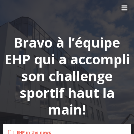
Skip
to
content
Bravo à l’équipe
EHP qui a accompli
son challenge
sportif haut la
main!
EHP in the news