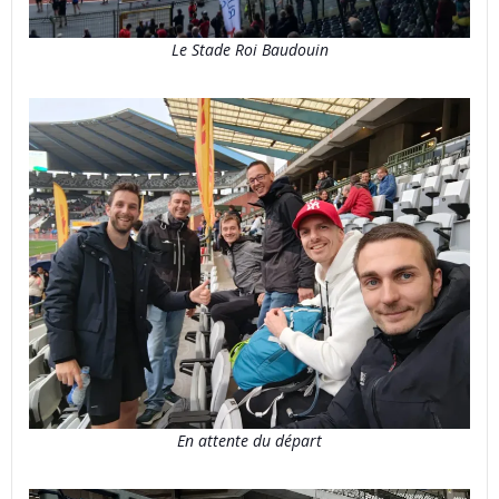
Le
Stade
Roi Baudouin
En attente du
départ